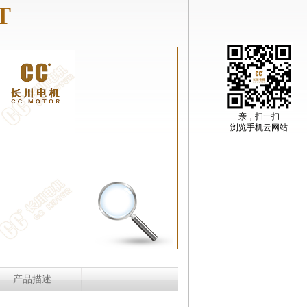
T
亲，扫一扫
浏览手机云网站
产品描述