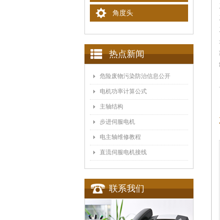
角度头
热点新闻
危险废物污染防治信息公开
电机功率计算公式
主轴结构
步进伺服电机
电主轴维修教程
​直流伺服电机接线
联系我们