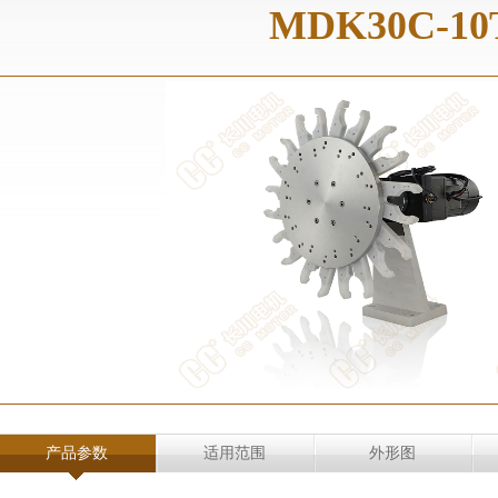
MDK30C-10
产品参数
适用范围
外形图