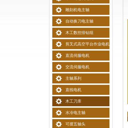
雕刻机电主轴
自动换刀电主轴
木工数控排钻组
剪叉式高空平台作业电机
直流伺服电机
交流伺服电机
主轴系列
直线电机
木工刀库
水冷电主轴
可摆五轴头