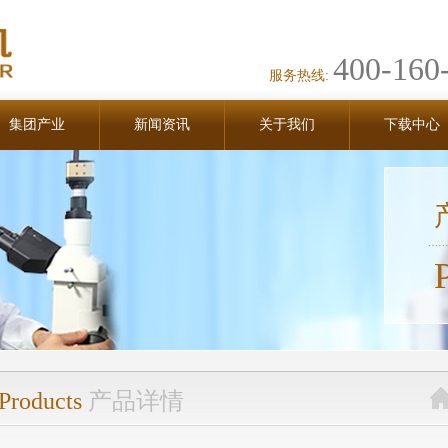
400-160
服务热线:
集团产业
新闻资讯
关于我们
下载中心
Products
产品详情