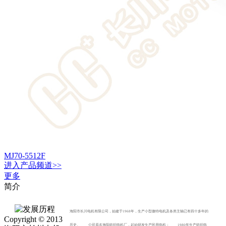
MJ70-5512F
进入
产品
频道>>
更多
简介
海阳市长川电机有限公司，始建于1968年，生产小型微特电机及各类主轴已有四十多年的
Copyright © 2013
历史。 公司原名海阳纺织电机厂，起始研发生产民用电机； 1980年生产纺织电