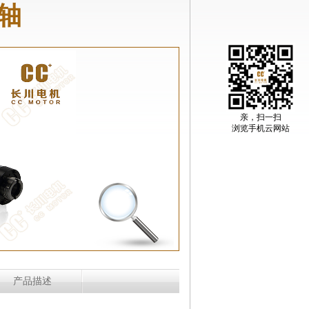
轴
亲，扫一扫
浏览手机云网站
产品描述