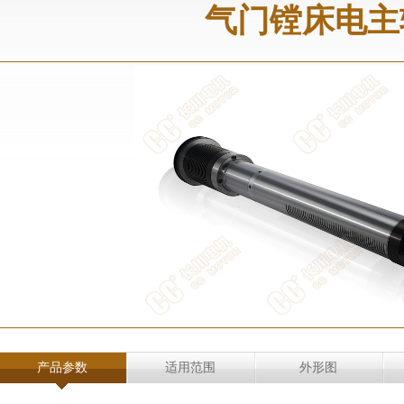
气门镗床电主
产品参数
适用范围
外形图