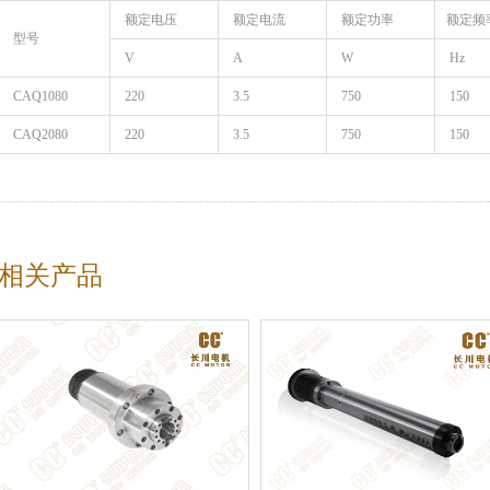
额定电压
额定电流
额定功率
额定频
型号
V
A
W
Hz
CAQ1080
220
3.5
750
150
CAQ2080
220
3.5
750
150
相关产品