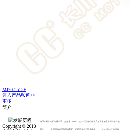
MJ70-5512F
进入
产品
频道>>
更多
简介
海阳市长川电机有限公司，始建于1968年，生产小型微特电机及各类主轴已有四十多年的
Copyright © 2013
历史。 公司原名海阳纺织电机厂，起始研发生产民用电机； 1980年生产纺织电