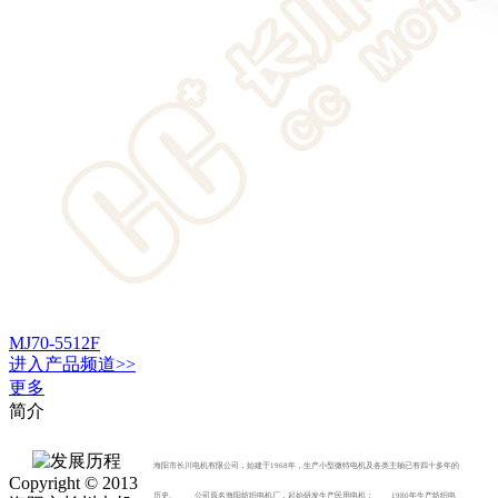
MJ70-5512F
进入
产品
频道>>
更多
简介
海阳市长川电机有限公司，始建于1968年，生产小型微特电机及各类主轴已有四十多年的
Copyright © 2013
历史。 公司原名海阳纺织电机厂，起始研发生产民用电机； 1980年生产纺织电