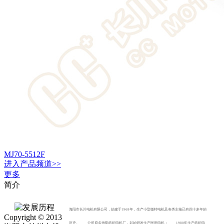
MJ70-5512F
进入
产品
频道>>
更多
简介
海阳市长川电机有限公司，始建于1968年，生产小型微特电机及各类主轴已有四十多年的
Copyright © 2013
历史。 公司原名海阳纺织电机厂，起始研发生产民用电机； 1980年生产纺织电