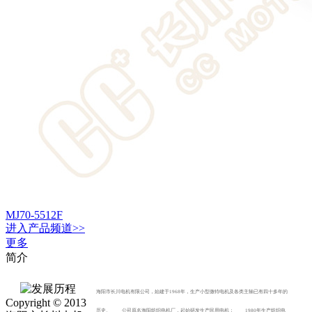
MJ70-5512F
进入
产品
频道>>
更多
简介
海阳市长川电机有限公司，始建于1968年，生产小型微特电机及各类主轴已有四十多年的
Copyright © 2013
历史。 公司原名海阳纺织电机厂，起始研发生产民用电机； 1980年生产纺织电