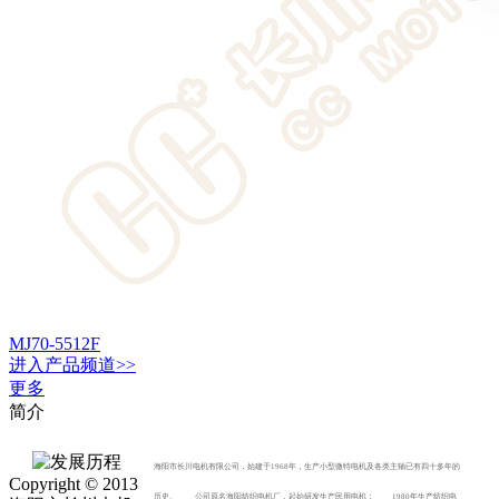
MJ70-5512F
进入
产品
频道>>
更多
简介
海阳市长川电机有限公司，始建于1968年，生产小型微特电机及各类主轴已有四十多年的
Copyright © 2013
历史。 公司原名海阳纺织电机厂，起始研发生产民用电机； 1980年生产纺织电