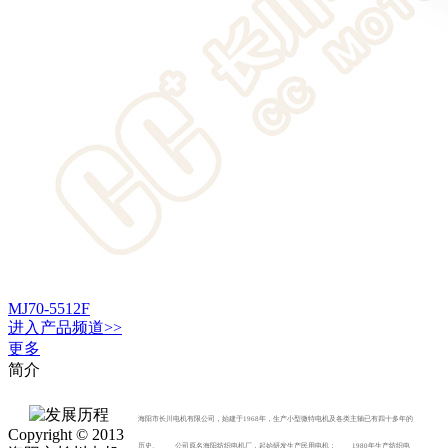
MJ70-5512F
进入
产品
频道>>
更多
简介
海阳市长川电机有限公司，始建于1968年，生产小型微特电机及各类主轴已有四十多年的
Copyright © 2013
历史。 公司原名海阳纺织电机厂，起始研发生产民用电机； 1980年生产纺织电