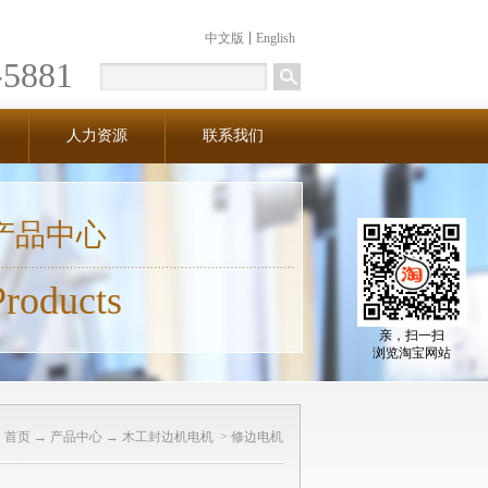
中文版
English
-5881
人力资源
联系我们
产品中心
Products
亲，扫一扫
浏览淘宝网站
：
首页
→
产品中心
→
木工封边机电机
>
修边电机