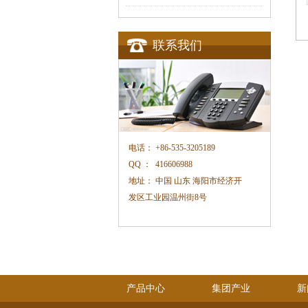
联系我们
电话：
+86-535-3205189
QQ ：
416606988
地址：
中国 山东 海阳市经济开
发区工业园温州街
8
号
产品中心
集团产业
新