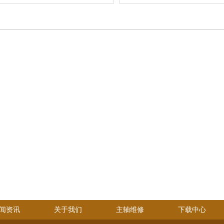
闻资讯
关于我们
主轴维修
下载中心