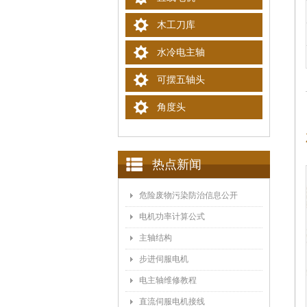
木工刀库
水冷电主轴
可摆五轴头
角度头
热点新闻
危险废物污染防治信息公开
电机功率计算公式
主轴结构
步进伺服电机
电主轴维修教程
​直流伺服电机接线