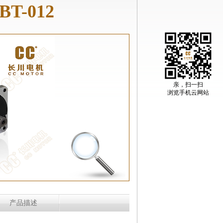
T-012
亲，扫一扫
浏览手机云网站
产品描述