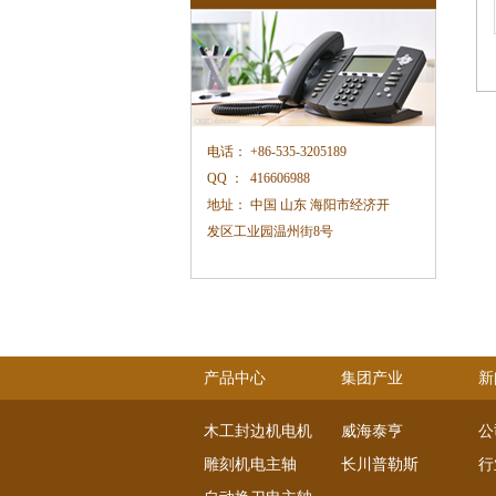
电话：
+86-535-3205189
QQ ：
416606988
地址：
中国 山东 海阳市经济开
发区工业园温州街
8
号
产品中心
集团产业
新
木工封边机电机
威海泰亨
公
雕刻机电主轴
长川普勒斯
行