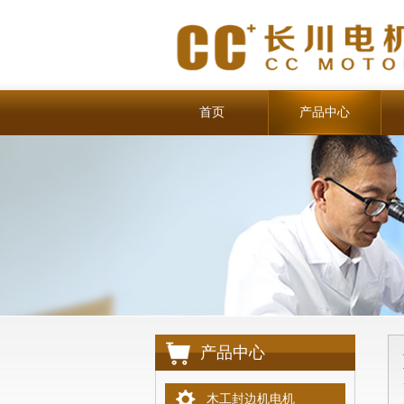
首页
产品中心
产品中心
木工封边机电机