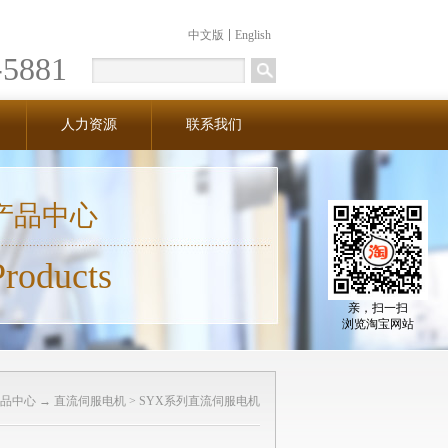
中文版
English
-5881
人力资源
联系我们
产品中心
Products
亲，扫一扫
浏览淘宝网站
品中心
→
直流伺服电机
>
SYX系列直流伺服电机