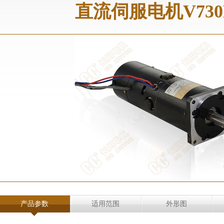
直流伺服电机V730B
产品参数
适用范围
外形图