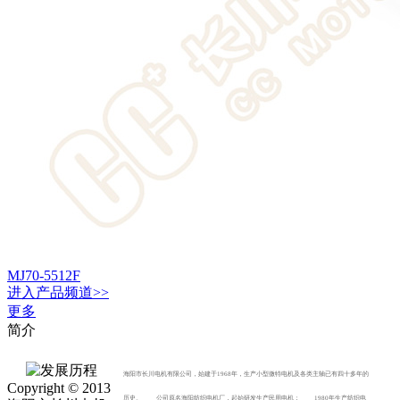
MJ70-5512F
进入
产品
频道>>
更多
简介
海阳市长川电机有限公司，始建于1968年，生产小型微特电机及各类主轴已有四十多年的
Copyright © 2013
历史。 公司原名海阳纺织电机厂，起始研发生产民用电机； 1980年生产纺织电