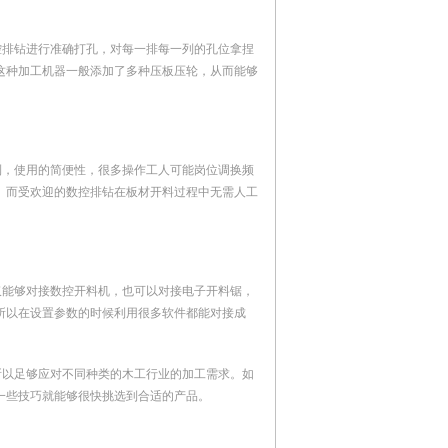
控排钻进行准确打孔，对每一排每一列的孔位拿捏
这种加工机器一般添加了多种压板压轮，从而能够
到，使用的简便性，很多操作工人可能岗位调换频
。而受欢迎的数控排钻在板材开料过程中无需人工
仅能够对接数控开料机，也可以对接电子开料锯，
所以在设置参数的时候利用很多软件都能对接成
所以足够应对不同种类的木工行业的加工需求。如
一些技巧就能够很快挑选到合适的产品。