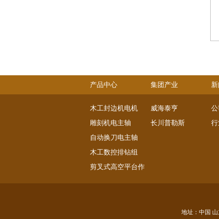
产品中心
集团产业
新
木工封边机电机
威海泰亨
公
雕刻机电主轴
长川普勒斯
行
自动换刀电主轴
木工数控排钻组
剪叉式高空平台作业电机
直流伺服电机
交流伺服电机
主轴系列
地址：中国 山